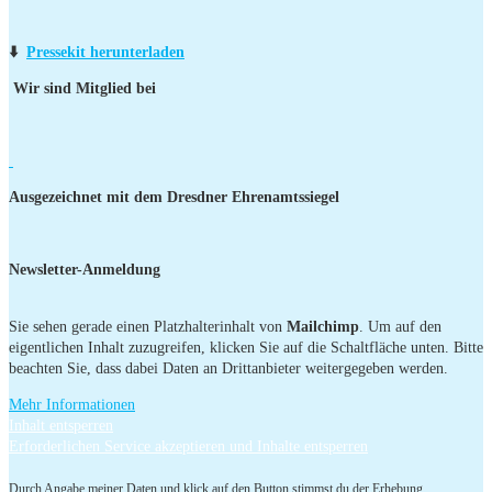
⬇️
Pressekit herunterladen
Wir sind Mitglied bei
Ausgezeichnet mit dem Dresdner Ehrenamtssiegel
Newsletter-Anmeldung
Sie sehen gerade einen Platzhalterinhalt von
Mailchimp
. Um auf den
eigentlichen Inhalt zuzugreifen, klicken Sie auf die Schaltfläche unten. Bitte
beachten Sie, dass dabei Daten an Drittanbieter weitergegeben werden.
Mehr Informationen
Inhalt entsperren
Erforderlichen Service akzeptieren und Inhalte entsperren
Durch Angabe meiner Daten und klick auf den Button stimmst du der Erhebung,