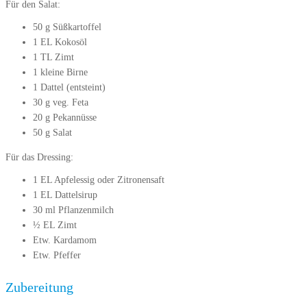
Für den Salat:
50 g Süßkartoffel
1 EL Kokosöl
1 TL Zimt
1 kleine Birne
1 Dattel (entsteint)
30 g veg. Feta
20 g Pekannüsse
50 g Salat
Für das Dressing:
1 EL Apfelessig oder Zitronensaft
1 EL Dattelsirup
30 ml Pflanzenmilch
½ EL Zimt
Etw. Kardamom
Etw. Pfeffer
Zubereitung