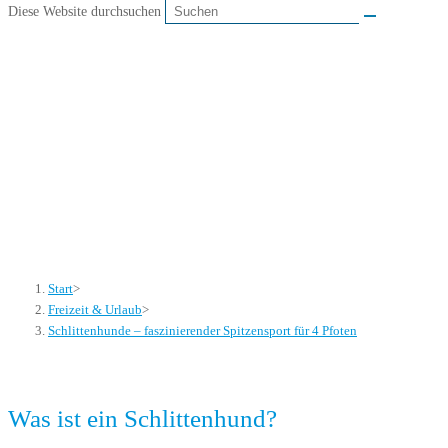
Diese Website durchsuchen
Schlittenhunde –
faszinierender
Spitzensport für 4 Pfoten
Start
>
Freizeit & Urlaub
>
Schlittenhunde – faszinierender Spitzensport für 4 Pfoten
Was ist ein Schlittenhund?