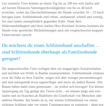
Gut trainierte Tiere können an einem Tag bis zu 200 km weit laufen und
auf kurzen Distanzen Spitzengeschwindigkeiten von bis zu 40 km/h
erreichen, wobei das Durchschnittstempo der Hunde zwischen 16 – 23 km/h
betragen kann. Schlittenhunde sind robust, ausdauernd, schnell und wendig.
Sie sind zudem unempfindlich gegenüber Kälte. Dank ihrer
Widerstandsfähigkeit und ihres starken Herz-Kreislauf-Systems kommen die
Hunde trotz sportlicher Höchstleistungen auch mit vergleichsweise knappen
Futterrationen zurecht.
Du möchtest dir einen Schlittenhund anschaffen …
sind Schlittenhunde überhaupt als Familienhunde
geeignet?
Die anspruchsvollen Tiere verfügen über ein ausgeprägtes Sozialverhalten
und möchten wie Wölfe in Rudeln zusammenleben. Schlittenhunde schätzen
zwar die Nähe zu ihrer Familie, zeigen sich aber weniger personenbezogen
und sind naturgemäß etwas eigenwilliger und sturer als andere Rassen. Alle
Rassen haben dabei eines gemeinsam – sie wollen sich bewegen! Ein kleiner
Spaziergang am Tag genügt den Tieren nicht – sie müssen lange und weit
laufen und sie brauchen als Rudeltiere die Gesellschaft von Menschen oder
anderen Hunden. Am besten ist es, mit seinem Schlittenhund vor einem
richtigen Schlitten oder vor einem Trainingswagen zu trainieren – denn erst