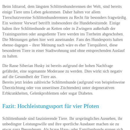
Beim Iditarod, dem längsten Schlittenhunderennen der Welt, sind bereits
einige Tiere ums Leben gekommen. Daher halten vor allem
Tierschutzvereine Schlittenhunderennen zu Recht für besonders fragwürdig.
Ein weiterer Vorwurf betrifft insbesondere die Hundebesitzende. Einige
halten ihre Schlittenhunde an Ketten oder in Zwingern außerhalb der
Trainingszeiten oder ausgediente Tiere werden ins Tierheim abgeschoben.
Die Meinungen gehen hier weit auseinander. Fans des Hundesports halten
ebenso dagegen – ihrer Meinung nach wäre es eher Tierquälerei, diese
besonderen Tiere in einer Stadtwohnung und ohne entsprechenden Auslauf
zu halten.
Die Rasse Siberian Husky ist bereits aufgrund der hohen Nachfrage
gefährdet, eine sogenannte Moderasse zu werden. Dies wirkt sich negativ
auf die Gesundheit der Tiere aus.
Bereits jetzt leiden zahlreiche Schlittenhunde (aufgrund von beispielsweise
Überzüchtung oder von unseriösen Züchtenden) unter degenerativen
Erbkrankheiten, Gelenkproblemen oder sogar Diabetes.
Fazit: Hochleistungssport für vier Pfoten
Schlittenhunde sind faszinierende Tiere. Ihr ursprüngliches Aussehen, ihr
unbedingter Leistungswille und ihre sportliche Ausdauer machen sie zu
etwas ganz Besonderem. Als brave Haus- oder Familienhunde eignen sich