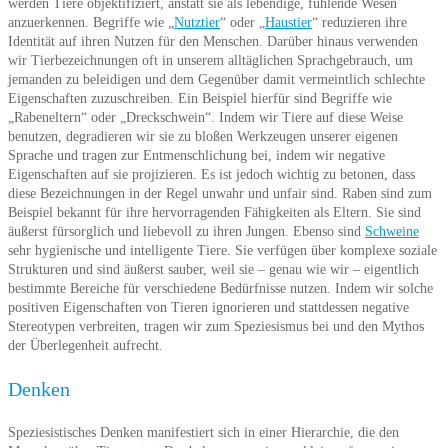
werden Tiere objektifiziert, anstatt sie als lebendige, fühlende Wesen
anzuerkennen. Begriffe wie „
Nutztier
“ oder „
Haustier
“ reduzieren ihre
Identität auf ihren Nutzen für den Menschen. Darüber hinaus verwenden
wir Tierbezeichnungen oft in unserem alltäglichen Sprachgebrauch, um
jemanden zu beleidigen und dem Gegenüber damit vermeintlich schlechte
Eigenschaften zuzuschreiben. Ein Beispiel hierfür sind Begriffe wie
„Rabeneltern“ oder „Dreckschwein“. Indem wir Tiere auf diese Weise
benutzen, degradieren wir sie zu bloßen Werkzeugen unserer eigenen
Sprache und tragen zur Entmenschlichung bei, indem wir negative
Eigenschaften auf sie projizieren. Es ist jedoch wichtig zu betonen, dass
diese Bezeichnungen in der Regel unwahr und unfair sind. Raben sind zum
Beispiel bekannt für ihre hervorragenden Fähigkeiten als Eltern. Sie sind
äußerst fürsorglich und liebevoll zu ihren Jungen. Ebenso sind
Schweine
sehr hygienische und intelligente Tiere. Sie verfügen über komplexe soziale
Strukturen und sind äußerst sauber, weil sie – genau wie wir – eigentlich
bestimmte Bereiche für verschiedene Bedürfnisse nutzen. Indem wir solche
positiven Eigenschaften von Tieren ignorieren und stattdessen negative
Stereotypen verbreiten, tragen wir zum Speziesismus bei und den Mythos
der Überlegenheit aufrecht.
Denken
Speziesistisches Denken manifestiert sich in einer Hierarchie, die den