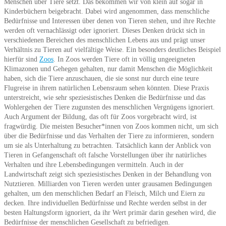
Menschen über Tiere setzt. Das bekommen wir von klein auf sogar in
Kinderbüchern beigebracht. Dabei wird angenommen, dass menschliche
Bedürfnisse und Interessen über denen von Tieren stehen, und ihre Rechte
werden oft vernachlässigt oder ignoriert. Dieses Denken drückt sich in
verschiedenen Bereichen des menschlichen Lebens aus und prägt unser
Verhältnis zu Tieren auf vielfältige Weise. Ein besonders deutliches Beispiel
hierfür sind
Zoos
. In Zoos werden Tiere oft in völlig ungeeigneten
Klimazonen und Gehegen gehalten, nur damit Menschen die Möglichkeit
haben, sich die Tiere anzuschauen, die sie sonst nur durch eine teure
Flugreise in ihrem natürlichen Lebensraum sehen könnten. Diese Praxis
unterstreicht, wie sehr speziesistisches Denken die Bedürfnisse und das
Wohlergehen der Tiere zugunsten des menschlichen Vergnügens ignoriert.
Auch Argument der Bildung, das oft für Zoos vorgebracht wird, ist
fragwürdig. Die meisten Besucher*innen von Zoos kommen nicht, um sich
über die Bedürfnisse und das Verhalten der Tiere zu informieren, sondern
um sie als Unterhaltung zu betrachten. Tatsächlich kann der Anblick von
Tieren in Gefangenschaft oft falsche Vorstellungen über ihr natürliches
Verhalten und ihre Lebensbedingungen vermitteln. Auch in der
Landwirtschaft zeigt sich speziesistisches Denken in der Behandlung von
Nutztieren. Milliarden von Tieren werden unter grausamen Bedingungen
gehalten, um den menschlichen Bedarf an Fleisch, Milch und Eiern zu
decken. Ihre individuellen Bedürfnisse und Rechte werden selbst in der
besten Haltungsform ignoriert, da ihr Wert primär darin gesehen wird, die
Bedürfnisse der menschlichen Gesellschaft zu befriedigen.