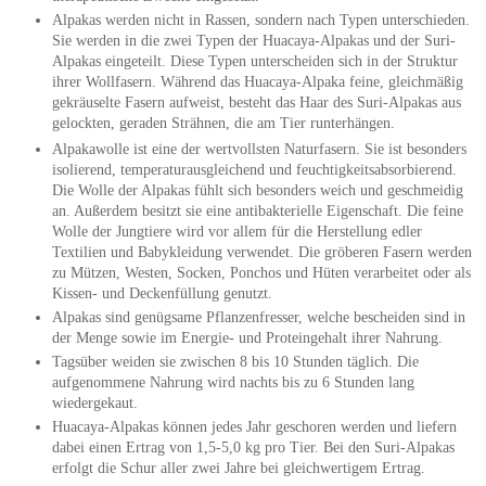
Alpakas werden nicht in Rassen, sondern nach Typen unterschieden.
Sie werden in die zwei Typen der Huacaya-Alpakas und der Suri-
Alpakas eingeteilt. Diese Typen unterscheiden sich in der Struktur
ihrer Wollfasern. Während das Huacaya-Alpaka feine, gleichmäßig
gekräuselte Fasern aufweist, besteht das Haar des Suri-Alpakas aus
gelockten, geraden Strähnen, die am Tier runterhängen.
Alpakawolle ist eine der wertvollsten Naturfasern. Sie ist besonders
isolierend, temperaturausgleichend und feuchtigkeitsabsorbierend.
Die Wolle der Alpakas fühlt sich besonders weich und geschmeidig
an. Außerdem besitzt sie eine antibakterielle Eigenschaft. Die feine
Wolle der Jungtiere wird vor allem für die Herstellung edler
Textilien und Babykleidung verwendet. Die gröberen Fasern werden
zu Mützen, Westen, Socken, Ponchos und Hüten verarbeitet oder als
Kissen- und Deckenfüllung genutzt.
Alpakas sind genügsame Pflanzenfresser, welche bescheiden sind in
der Menge sowie im Energie- und Proteingehalt ihrer Nahrung.
Tagsüber weiden sie zwischen 8 bis 10 Stunden täglich. Die
aufgenommene Nahrung wird nachts bis zu 6 Stunden lang
wiedergekaut.
Huacaya-Alpakas können jedes Jahr geschoren werden und liefern
dabei einen Ertrag von 1,5-5,0 kg pro Tier. Bei den Suri-Alpakas
erfolgt die Schur aller zwei Jahre bei gleichwertigem Ertrag.