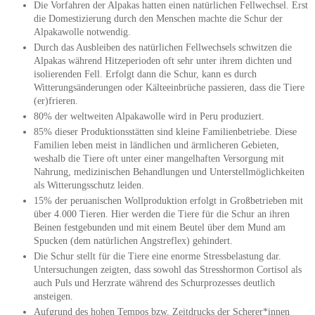
Die Vorfahren der Alpakas hatten einen natürlichen Fellwechsel. Erst
die Domestizierung durch den Menschen machte die Schur der
Alpakawolle notwendig.
Durch das Ausbleiben des natürlichen Fellwechsels schwitzen die
Alpakas während Hitzeperioden oft sehr unter ihrem dichten und
isolierenden Fell. Erfolgt dann die Schur, kann es durch
Witterungsänderungen oder Kälteeinbrüche passieren, dass die Tiere
(er)frieren.
80% der weltweiten Alpakawolle wird in Peru produziert.
85% dieser Produktionsstätten sind kleine Familienbetriebe. Diese
Familien leben meist in ländlichen und ärmlicheren Gebieten,
weshalb die Tiere oft unter einer mangelhaften Versorgung mit
Nahrung, medizinischen Behandlungen und Unterstellmöglichkeiten
als Witterungsschutz leiden.
15% der peruanischen Wollproduktion erfolgt in Großbetrieben mit
über 4.000 Tieren. Hier werden die Tiere für die Schur an ihren
Beinen festgebunden und mit einem Beutel über dem Mund am
Spucken (dem natürlichen Angstreflex) gehindert.
Die Schur stellt für die Tiere eine enorme Stressbelastung dar.
Untersuchungen zeigten, dass sowohl das Stresshormon Cortisol als
auch Puls und Herzrate während des Schurprozesses deutlich
ansteigen.
Aufgrund des hohen Tempos bzw. Zeitdrucks der Scherer*innen