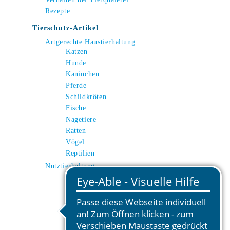
Rezepte
Tierschutz-Artikel
Artgerechte Haustierhaltung
Katzen
Hunde
Kaninchen
Pferde
Schildkröten
Fische
Nagetiere
Ratten
Vögel
Reptilien
Nutztierhaltung
Kuh
Schwein
Huhn
Schafe
Ziegen