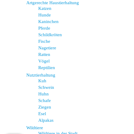
Artgerechte Haustierhaltung
Katzen
Hunde
Kaninchen
Pferde
Schildkröten
Fische
Nagetiere
Ratten
Vögel
Reptilien
Nutztierhaltung
Kuh
Schwein
Huhn
Schafe
Ziegen
Esel
Alpakas
Wildtiere
Wildtiere in der Stadt