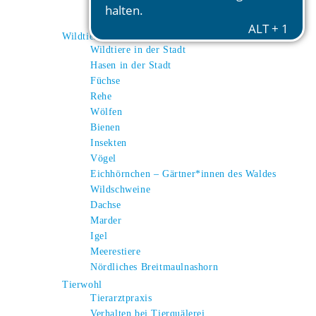
Esel
Alpakas
Wildtiere
Wildtiere in der Stadt
Hasen in der Stadt
Füchse
Rehe
Wölfen
Bienen
Insekten
Vögel
Eichhörnchen – Gärtner*innen des Waldes
Wildschweine
Dachse
Marder
Igel
Meerestiere
Nördliches Breitmaulnashorn
Tierwohl
Tierarztpraxis
Verhalten bei Tierquälerei