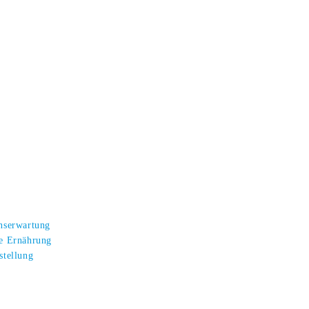
enserwartung
te Ernährung
stellung