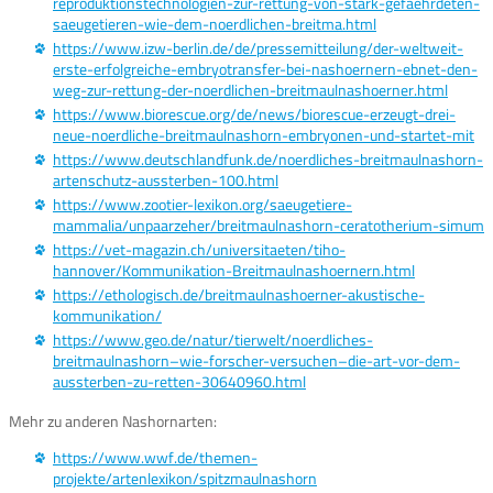
reproduktionstechnologien-zur-rettung-von-stark-gefaehrdeten-
saeugetieren-wie-dem-noerdlichen-breitma.html
https://www.izw-berlin.de/de/pressemitteilung/der-weltweit-
erste-erfolgreiche-embryotransfer-bei-nashoernern-ebnet-den-
weg-zur-rettung-der-noerdlichen-breitmaulnashoerner.html
https://www.biorescue.org/de/news/biorescue-erzeugt-drei-
neue-noerdliche-breitmaulnashorn-embryonen-und-startet-mit
https://www.deutschlandfunk.de/noerdliches-breitmaulnashorn-
artenschutz-aussterben-100.html
https://www.zootier-lexikon.org/saeugetiere-
mammalia/unpaarzeher/breitmaulnashorn-ceratotherium-simum
https://vet-magazin.ch/universitaeten/tiho-
hannover/Kommunikation-Breitmaulnashoernern.html
https://ethologisch.de/breitmaulnashoerner-akustische-
kommunikation/
https://www.geo.de/natur/tierwelt/noerdliches-
breitmaulnashorn–wie-forscher-versuchen–die-art-vor-dem-
aussterben-zu-retten-30640960.html
Mehr zu anderen Nashornarten:
https://www.wwf.de/themen-
projekte/artenlexikon/spitzmaulnashorn