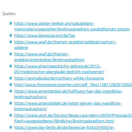
Quellen:
https://www.zootier-lexikon.org/saeugetiere-
mammalia/unpaarzeher/breitmaulnashorn-ceratotherium-simum
https://www.biorescue.org/de/faq
https://www.wwf.de/themen-projekte/wilderei/nashorn-
wilderei
https://www.wwf.de/themen-
projekte/artenlexikon/breitmaulnashorn
https://www.pharmazeutische-zeitung.de/2012-
05/medizinischer-aberglaube-bedroht-nashoerner/
https://animalia.bio/de/northern-white-rhinoceros
http://www.rhinoresourcecenter.com/pdf_files/128/1282973950
https://www.artensterben.de/hoffnung-fuer-das-noerdliche-
breitmaulnashorn/
https://www.artensterben.de/rettet-genom-das-noerdliche-
breitmaulnashorn/
https://www.uksh.de/Service/Neues+aus+dem+UKSH/Pressearch
(fast)+ausgestorbene+Nördliche+Breitmaulnashorn.html
https://www.izw-berlin.de/de/biorescue-fortschrittliche-