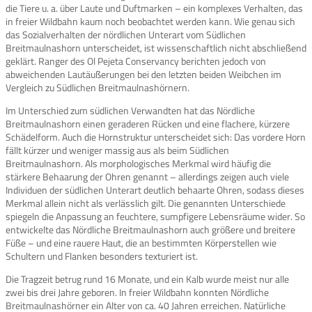
die Tiere u. a. über Laute und Duftmarken – ein komplexes Verhalten, das
in freier Wildbahn kaum noch beobachtet werden kann. Wie genau sich
das Sozialverhalten der nördlichen Unterart vom Südlichen
Breitmaulnashorn unterscheidet, ist wissenschaftlich nicht abschließend
geklärt. Ranger des Ol Pejeta Conservancy berichten jedoch von
abweichenden Lautäußerungen bei den letzten beiden Weibchen im
Vergleich zu Südlichen Breitmaulnashörnern.
Im Unterschied zum südlichen Verwandten hat das Nördliche
Breitmaulnashorn einen geraderen Rücken und eine flachere, kürzere
Schädelform. Auch die Hornstruktur unterscheidet sich: Das vordere Horn
fällt kürzer und weniger massig aus als beim Südlichen
Breitmaulnashorn. Als morphologisches Merkmal wird häufig die
stärkere Behaarung der Ohren genannt – allerdings zeigen auch viele
Individuen der südlichen Unterart deutlich behaarte Ohren, sodass dieses
Merkmal allein nicht als verlässlich gilt. Die genannten Unterschiede
spiegeln die Anpassung an feuchtere, sumpfigere Lebensräume wider. So
entwickelte das Nördliche Breitmaulnashorn auch größere und breitere
Füße – und eine rauere Haut, die an bestimmten Körperstellen wie
Schultern und Flanken besonders texturiert ist.
Die Tragzeit betrug rund 16 Monate, und ein Kalb wurde meist nur alle
zwei bis drei Jahre geboren. In freier Wildbahn konnten Nördliche
Breitmaulnashörner ein Alter von ca. 40 Jahren erreichen. Natürliche