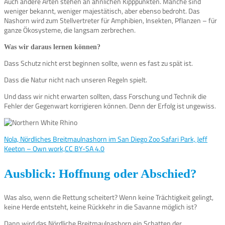
Auch andere Arten stehen an ähnlichen Kipppunkten. Manche sind
weniger bekannt, weniger majestätisch, aber ebenso bedroht. Das
Nashorn wird zum Stellvertreter für Amphibien, Insekten, Pflanzen – für
ganze Ökosysteme, die langsam zerbrechen.
Was wir daraus lernen können?
Dass Schutz nicht erst beginnen sollte, wenn es fast zu spät ist.
Dass die Natur nicht nach unseren Regeln spielt.
Und dass wir nicht erwarten sollten, dass Forschung und Technik die
Fehler der Gegenwart korrigieren können. Denn der Erfolg ist ungewiss.
Nola, Nördliches Breitmaulnashorn im San Diego Zoo Safari Park, Jeff
Keeton – Own work,CC BY-SA 4.0
Ausblick: Hoffnung oder Abschied?
Was also, wenn die Rettung scheitert? Wenn keine Trächtigkeit gelingt,
keine Herde entsteht, keine Rückkehr in die Savanne möglich ist?
Dann wird das Nördliche Breitmaulnashorn ein Schatten der