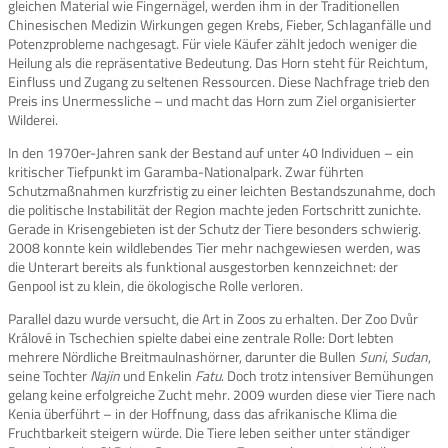
gleichen Material wie Fingernägel, werden ihm in der Traditionellen
Chinesischen Medizin Wirkungen gegen Krebs, Fieber, Schlaganfälle und
Potenzprobleme nachgesagt. Für viele Käufer zählt jedoch weniger die
Heilung als die repräsentative Bedeutung. Das Horn steht für Reichtum,
Einfluss und Zugang zu seltenen Ressourcen. Diese Nachfrage trieb den
Preis ins Unermessliche – und macht das Horn zum Ziel organisierter
Wilderei.
In den 1970er-Jahren sank der Bestand auf unter 40 Individuen – ein
kritischer Tiefpunkt im Garamba-Nationalpark. Zwar führten
Schutzmaßnahmen kurzfristig zu einer leichten Bestandszunahme, doch
die politische Instabilität der Region machte jeden Fortschritt zunichte.
Gerade in Krisengebieten ist der Schutz der Tiere besonders schwierig.
2008 konnte kein wildlebendes Tier mehr nachgewiesen werden, was
die Unterart bereits als funktional ausgestorben kennzeichnet: der
Genpool ist zu klein, die ökologische Rolle verloren.
Parallel dazu wurde versucht, die Art in Zoos zu erhalten. Der Zoo Dvůr
Králové in Tschechien spielte dabei eine zentrale Rolle: Dort lebten
mehrere Nördliche Breitmaulnashörner, darunter die Bullen
Suni
,
Sudan
,
seine Tochter
Najin
und Enkelin
Fatu
. Doch trotz intensiver Bemühungen
gelang keine erfolgreiche Zucht mehr. 2009 wurden diese vier Tiere nach
Kenia überführt – in der Hoffnung, dass das afrikanische Klima die
Fruchtbarkeit steigern würde. Die Tiere leben seither unter ständiger