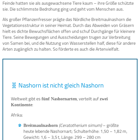
Feinde hatten sie als ausgewachsene Tiere kaum – ihre Größe schützte
sie. Die schlimmste Bedrohung ging und geht vom Menschen aus.
Als großer Pflanzenfresser prägte das Nördliche Breitmaulnashorn die
Vegetationsstruktur in seiner Heimat. Durch das Abweiden von Gräsern
hielt es dichte Bewuchsflächen offen und schuf Durchgänge für kleinere
Tiere. Seine Bewegungen und Ausscheidungen trugen zur Verbreitung
von Samen bei, und die Nutzung von Wasserstellen half, diese für andere
Arten zugänglich zu halten. So förderte es auch die Artenvielfalt.
🧬 Nashorn ist nicht gleich Nashorn
Weltweit gibt es
, verteilt auf
fünf Nashornarten
zwei
:
Kontinente
Afrika:
(Ceratotherium simum)
– größte
Breitmaulnashorn
heute lebende Nashornart; Schulterhöhe: 1,50 – 1,82 m,
Gewicht: 1,6 – 3,5 t, Länge: 299 – 280 cm