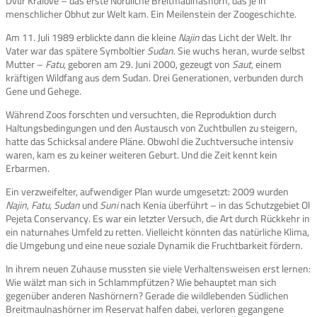
Dvůr Králové – das erste Nördliche Breitmaulnashorn, das je in
menschlicher Obhut zur Welt kam. Ein Meilenstein der Zoogeschichte.
Am 11. Juli 1989 erblickte dann die kleine
Najin
das Licht der Welt. Ihr
Vater war das spätere Symboltier
Sudan
. Sie wuchs heran, wurde selbst
Mutter –
Fatu
, geboren am 29. Juni 2000, gezeugt von
Saut
, einem
kräftigen Wildfang aus dem Sudan. Drei Generationen, verbunden durch
Gene und Gehege.
Während Zoos forschten und versuchten, die Reproduktion durch
Haltungsbedingungen und den Austausch von Zuchtbullen zu steigern,
hatte das Schicksal andere Pläne. Obwohl die Zuchtversuche intensiv
waren, kam es zu keiner weiteren Geburt. Und die Zeit kennt kein
Erbarmen.
Ein verzweifelter, aufwendiger Plan wurde umgesetzt: 2009 wurden
Najin
,
Fatu
,
Sudan
und
Suni
nach Kenia überführt – in das Schutzgebiet Ol
Pejeta Conservancy. Es war ein letzter Versuch, die Art durch Rückkehr in
ein naturnahes Umfeld zu retten. Vielleicht könnten das natürliche Klima,
die Umgebung und eine neue soziale Dynamik die Fruchtbarkeit fördern.
In ihrem neuen Zuhause mussten sie viele Verhaltensweisen erst lernen:
Wie wälzt man sich in Schlammpfützen? Wie behauptet man sich
gegenüber anderen Nashörnern? Gerade die wildlebenden Südlichen
Breitmaulnashörner im Reservat halfen dabei, verloren gegangene