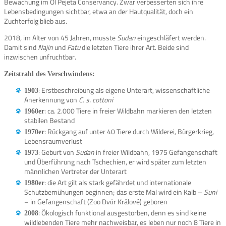
Bewachung im Ol Pejeta Conservancy. Zwar verbesserten sich ihre
Lebensbedingungen sichtbar, etwa an der Hautqualität, doch ein
Zuchterfolg blieb aus.
2018, im Alter von 45 Jahren, musste
Sudan
eingeschläfert werden.
Damit sind
Najin
und
Fatu
die letzten Tiere ihrer Art. Beide sind
inzwischen unfruchtbar.
Zeitstrahl des Verschwindens:
: Erstbeschreibung als eigene Unterart, wissenschaftliche
1903
Anerkennung von
C. s. cottoni
: ca. 2.000 Tiere in freier Wildbahn markieren den letzten
1960er
stabilen Bestand
: Rückgang auf unter 40 Tiere durch Wilderei, Bürgerkrieg,
1970er
Lebensraumverlust
: Geburt von
Sudan
in freier Wildbahn, 1975 Gefangenschaft
1973
und Überführung nach Tschechien, er wird später zum letzten
männlichen Vertreter der Unterart
: die Art gilt als stark gefährdet und internationale
1980er
Schutzbemühungen beginnen; das erste Mal wird ein Kalb –
Suni
– in Gefangenschaft (Zoo Dvůr Králové) geboren
: Ökologisch funktional ausgestorben, denn es sind keine
2008
wildlebenden Tiere mehr nachweisbar, es leben nur noch 8 Tiere in