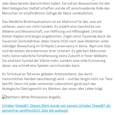
oder diese bereits überschritten haben. Sie soll ein Bewusstsein für den
Wert biologischer Vielfalt schaffen und die oft einschneidende Rolle des
Menschen im empfindlichen Gefüge der Natur verdeutlichen.
Das Nördliche Breitmaulnashorn ist ein Mahnmal für das, was wir
verlieren, wenn wir nicht handeln. Es erzählt eine Geschichte von
Wilderei und Wissenschaft, von Hoffnung und Hilflosigkeit. Und die
letzten Kapitel sind längst angebrochen. Zogen einst Tausende durch die
Savannen Zentralafrikas, leben Stand 2025 noch zwei Weibchen unter
ständiger Bewachung im Ol Pejeta Conservancy in Kenia.
Najin
und
Fatu
sind die letzten Vertreterinnen ihrer Unterart. Es gibt kein Männchen
mehr, keine natürliche Fortpflanzung, keine Zukunft in freier Wildbahn.
Sie sind kein Symbol der Stärke mehr, sondern eine stille Erinnerung
daran, wie schnell eine Spezies verschwinden kann.
Ihr Schicksal ist Teil eines globalen Artensterbens, das durch
menschliches Handeln beschleunigt wird – und das längst nicht nur Tiere
betrifft. Denn mit jeder verlorenen Lebensform gerät auch das
ökologische Gleichgewicht ins Wanken, das unser aller Leben trägt.
Urheber Sheep81, Dieses Werk wurde von seinem Urheber Sheep81 als
gemeinfrei veröffentlicht. Dies gilt weltweit.