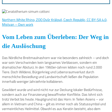
Northern White Rhino, ZOO Dvůr Králové, Czech Republic, CC BY-SA 4.0,
Mistvan – Own work
Vom Leben zum Überleben: Der Weg in
die Auslöschung
Das Nördliche Breitmaulnashorn war nie besonders zahlreich – und doch
war sein Verschwinden kein langsames Verblassen, sondern ein
dramatischer Absturz. In den 1960er-Jahren lebten noch rund 2.000
Tiere. Doch Wilderei, Bürgerkrieg und Lebensraumverlust durch
menschliche Besiedlung und Landwirtschaft ließen die Population
innerhalb weniger Jahrzehnte kollabieren.
Gewildert wurde und wird nicht nur zur Deckung lokaler Bedürfnisse,
sondern auch zur Finanzierung bewaffneter Konflikte. Das lohnt sich
trotz Verbot bis heute. Hauptgrund ist das Horn: In Teilen Asiens – vor
allem in Vietnam und China – gilt es immer noch als Statussymbol und
vermeintliches Heilmittel. Obwohl es aus Keratin besteht, also dem