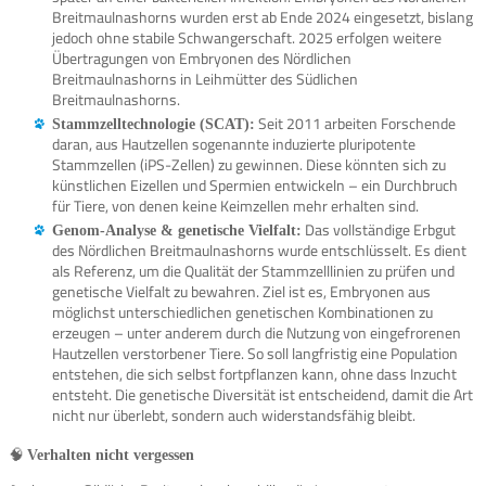
Breitmaulnashorns wurden erst ab Ende 2024 eingesetzt, bislang
jedoch ohne stabile Schwangerschaft. 2025 erfolgen weitere
Übertragungen von Embryonen des Nördlichen
Breitmaulnashorns in Leihmütter des Südlichen
Breitmaulnashorns.
Seit 2011 arbeiten Forschende
Stammzelltechnologie (SCAT):
daran, aus Hautzellen sogenannte induzierte pluripotente
Stammzellen (iPS-Zellen) zu gewinnen. Diese könnten sich zu
künstlichen Eizellen und Spermien entwickeln – ein Durchbruch
für Tiere, von denen keine Keimzellen mehr erhalten sind.
Das vollständige Erbgut
Genom-Analyse & genetische Vielfalt:
des Nördlichen Breitmaulnashorns wurde entschlüsselt. Es dient
als Referenz, um die Qualität der Stammzelllinien zu prüfen und
genetische Vielfalt zu bewahren. Ziel ist es, Embryonen aus
möglichst unterschiedlichen genetischen Kombinationen zu
erzeugen – unter anderem durch die Nutzung von eingefrorenen
Hautzellen verstorbener Tiere. So soll langfristig eine Population
entstehen, die sich selbst fortpflanzen kann, ohne dass Inzucht
entsteht. Die genetische Diversität ist entscheidend, damit die Art
nicht nur überlebt, sondern auch widerstandsfähig bleibt.
🧠
Verhalten nicht vergessen