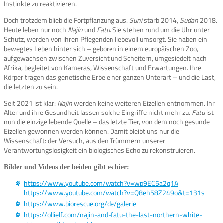
Instinkte zu reaktivieren.
Doch trotzdem blieb die Fortpflanzung aus.
Suni
starb 2014,
Sudan
2018.
Heute leben nur noch
Najin
und
Fatu
. Sie stehen rund um die Uhr unter
Schutz, werden von ihren Pflegenden liebevoll umsorgt. Sie haben ein
bewegtes Leben hinter sich – geboren in einem europäischen Zoo,
aufgewachsen zwischen Zuversicht und Scheitern, umgesiedelt nach
Afrika, begleitet von Kameras, Wissenschaft und Erwartungen. Ihre
Körper tragen das genetische Erbe einer ganzen Unterart – und die Last,
die letzten zu sein.
Seit 2021 ist klar:
Najin
werden keine weiteren Eizellen entnommen. Ihr
Alter und ihre Gesundheit lassen solche Eingriffe nicht mehr zu.
Fatu
ist
nun die einzige lebende Quelle – das letzte Tier, von dem noch gesunde
Eizellen gewonnen werden können. Damit bleibt uns nur die
Wissenschaft: der Versuch, aus den Trümmern unserer
Verantwortungslosigkeit ein biologisches Echo zu rekonstruieren.
Bilder und Videos der beiden gibt es hier:
https://www.youtube.com/watch?v=wp9EC5a2q1A
https://www.youtube.com/watch?v=Q8eh58Z249o&t=131s
https://www.biorescue.org/de/galerie
https://ollielf.com/najin-and-fatu-the-last-northern-white-