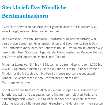
Steckbrief: Das Nördliche
Breitmaulnashorn
Zwei Tiere bewahren das Erbe einer ganzen Unterart. Ein kurzer Blick
zurück zeigt, was mit ihnen verschwindet.
Das Nördliche Breitmaulnashorn (
Ceratotherium simum cottoni
) war
einst in den sumpfigen Graslandschaften und Savannenwäldern Ost-
und Zentralafrikas südlich der Sahara zuhause – vor allem in Ländern wie
dem Sudan bzw. Südsudan, Uganda, der Demokratischen Republik Kongo,
der Zentralafrikanischen Republik und Tschad.
Mit einer Länge von 3,4 bis 4,2 Metern und einem Gewicht von 1.700 bis
2.400 Kilogramm führten die Tiere ein Leben als reine Pflanzenfresser.
Mit der für die Art typischen breiten Schnauze zupften sie bevorzugt
Gräser. Sie verbrachten einen Großteil ihrer Zeit mit der
Nahrungsaufnahme.
Sozial lebten die Tiere vermutlich in kleinen Gruppen aus Weibchen und
Jungtieren, während ausgewachsene Männchen meist territorial und
einzelgängerisch waren – ein Muster, das bei der südlichen Unterart
dokumentiert ist. Mit ihrem guten Geruchs- und Hörsinn kommunizierten