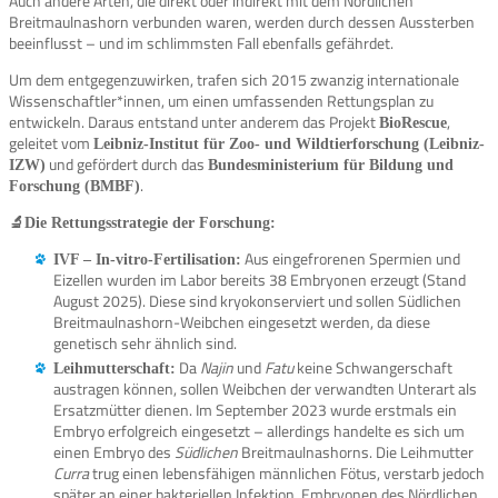
Auch andere Arten, die direkt oder indirekt mit dem Nördlichen
Breitmaulnashorn verbunden waren, werden durch dessen Aussterben
beeinflusst – und im schlimmsten Fall ebenfalls gefährdet.
Um dem entgegenzuwirken, trafen sich 2015 zwanzig internationale
Wissenschaftler*innen, um einen umfassenden Rettungsplan zu
entwickeln. Daraus entstand unter anderem das Projekt
,
BioRescue
geleitet vom
Leibniz-Institut für Zoo- und Wildtierforschung (Leibniz-
und gefördert durch das
IZW)
Bundesministerium für Bildung und
.
Forschung (BMBF)
🔬Die Rettungsstrategie der Forschung:
Aus eingefrorenen Spermien und
IVF – In-vitro-Fertilisation:
Eizellen wurden im Labor bereits 38 Embryonen erzeugt (Stand
August 2025). Diese sind kryokonserviert und sollen Südlichen
Breitmaulnashorn-Weibchen eingesetzt werden, da diese
genetisch sehr ähnlich sind.
Da
Najin
und
Fatu
keine Schwangerschaft
Leihmutterschaft:
austragen können, sollen Weibchen der verwandten Unterart als
Ersatzmütter dienen. Im September 2023 wurde erstmals ein
Embryo erfolgreich eingesetzt – allerdings handelte es sich um
einen Embryo des
Südlichen
Breitmaulnashorns. Die Leihmutter
Curra
trug einen lebensfähigen männlichen Fötus, verstarb jedoch
später an einer bakteriellen Infektion. Embryonen des Nördlichen