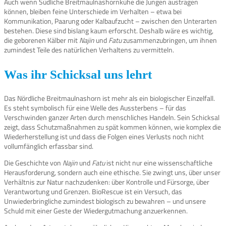
Auch wenn Südliche Breitmaulnashornkühe die Jungen austragen
können, bleiben feine Unterschiede im Verhalten – etwa bei
Kommunikation, Paarung oder Kalbaufzucht – zwischen den Unterarten
bestehen. Diese sind bislang kaum erforscht. Deshalb wäre es wichtig,
die geborenen Kälber mit
Najin
und
Fatu
zusammenzubringen, um ihnen
zumindest Teile des natürlichen Verhaltens zu vermitteln.
Was ihr Schicksal uns lehrt
Das Nördliche Breitmaulnashorn ist mehr als ein biologischer Einzelfall.
Es steht symbolisch für eine Welle des Aussterbens – für das
Verschwinden ganzer Arten durch menschliches Handeln. Sein Schicksal
zeigt, dass Schutzmaßnahmen zu spät kommen können, wie komplex die
Wiederherstellung ist und dass die Folgen eines Verlusts noch nicht
vollumfänglich erfassbar sind.
Die Geschichte von
Najin
und
Fatu
ist nicht nur eine wissenschaftliche
Herausforderung, sondern auch eine ethische. Sie zwingt uns, über unser
Verhältnis zur Natur nachzudenken: über Kontrolle und Fürsorge, über
Verantwortung und Grenzen. BioRescue ist ein Versuch, das
Unwiederbringliche zumindest biologisch zu bewahren – und unsere
Schuld mit einer Geste der Wiedergutmachung anzuerkennen.