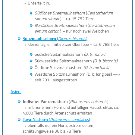
→ Unterteilt in:
Südliches Breitmaulnashorn
(
Ceratotherium
simum simum
) – ca. 15.752 Tiere
Nördliches Breitmaulnashorn
(
Ceratotherium
simum cottoni
) – nur noch zwei Weibchen
(
Diceros bicornis
)
Spitzmaulnashorn
→ kleiner, agiler, mit spitzer Oberlippe – ca. 6.788 Tiere
Südliche Spitzmaulnashorn
(D. b. minor)
Südwestliche Spitzmaulnashorn
(D. b. bicornis)
Östliche Spitzmaulnashorn
(D. b. michaeli)
Westliche Spitzmaulnashorn (D. b. longipes) —>
seit 2011 ausgestorben
Asien:
(
Rhinoceros unicornis
)
Indisches Panzernashorn
→ mit nur einem Horn und auffälliger Hautstruktur, ca.
4.000 Tiere durch Artenschutz erhalten
(
Rhinoceros sondaicus
)
Java-Nashorn
→ ebenfalls nur ein Horn, extrem selten,
schätzungsweise 36 bis 78 Tiere