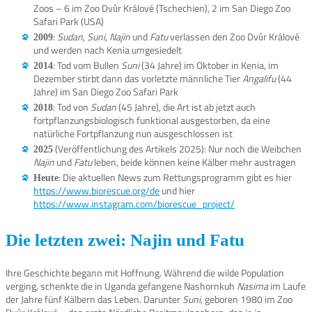
Zoos – 6 im Zoo Dvůr Králové (Tschechien), 2 im San Diego Zoo
Safari Park (USA)
:
Sudan
,
Suni
,
Najin
und
Fatu
verlassen den Zoo Dvůr Králové
2009
und werden nach Kenia umgesiedelt
: Tod vom Bullen
Suni
(34 Jahre) im Oktober in Kenia, im
2014
Dezember stirbt dann das vorletzte männliche Tier
Angalifu
(44
Jahre) im San Diego Zoo Safari Park
: Tod von
Sudan
(45 Jahre), die Art ist ab jetzt auch
2018
fortpflanzungsbiologisch funktional ausgestorben, da eine
natürliche Fortpflanzung nun ausgeschlossen ist
(Veröffentlichung des Artikels 2025): Nur noch die Weibchen
2025
Najin
und
Fatu
leben, beide können keine Kälber mehr austragen
: Die aktuellen News zum Rettungsprogramm gibt es hier
Heute
https://www.biorescue.org/de
und hier
https://www.instagram.com/biorescue_project/
Die letzten zwei: Najin und Fatu
Ihre Geschichte begann mit Hoffnung. Während die wilde Population
verging, schenkte die in Uganda gefangene Nashornkuh
Nasima
im Laufe
der Jahre fünf Kälbern das Leben. Darunter
Suni
, geboren 1980 im Zoo