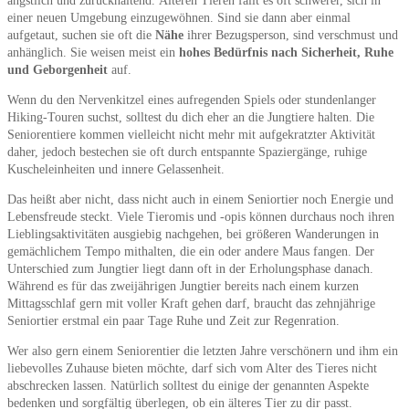
ängstlich und zurückhaltend. Älteren Tieren fällt es oft schwerer, sich in
einer neuen Umgebung einzugewöhnen. Sind sie dann aber einmal
aufgetaut, suchen sie oft die
Nähe
ihrer Bezugsperson, sind verschmust und
anhänglich. Sie weisen meist ein
hohes Bedürfnis nach Sicherheit, Ruhe
und Geborgenheit
auf.
Wenn du den Nervenkitzel eines aufregenden Spiels oder stundenlanger
Hiking-Touren suchst, solltest du dich eher an die Jungtiere halten. Die
Seniorentiere kommen vielleicht nicht mehr mit aufgekratzter Aktivität
daher, jedoch bestechen sie oft durch entspannte Spaziergänge, ruhige
Kuscheleinheiten und innere Gelassenheit.
Das heißt aber nicht, dass nicht auch in einem Seniortier noch Energie und
Lebensfreude steckt. Viele Tieromis und -opis können durchaus noch ihren
Lieblingsaktivitäten ausgiebig nachgehen, bei größeren Wanderungen in
gemächlichem Tempo mithalten, die ein oder andere Maus fangen. Der
Unterschied zum Jungtier liegt dann oft in der Erholungsphase danach.
Während es für das zweijährigen Jungtier bereits nach einem kurzen
Mittagsschlaf gern mit voller Kraft gehen darf, braucht das zehnjährige
Seniortier erstmal ein paar Tage Ruhe und Zeit zur Regenration.
Wer also gern einem Seniorentier die letzten Jahre verschönern und ihm ein
liebevolles Zuhause bieten möchte, darf sich vom Alter des Tieres nicht
abschrecken lassen. Natürlich solltest du einige der genannten Aspekte
bedenken und sorgfältig überlegen, ob ein älteres Tier zu dir passt.