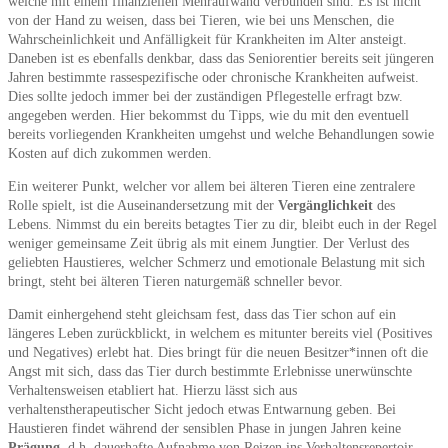
welche mit einem finanziellen Mehraufwand verbunden sind. Es ist nicht
von der Hand zu weisen, dass bei Tieren, wie bei uns Menschen, die
Wahrscheinlichkeit und Anfälligkeit für Krankheiten im Alter ansteigt.
Daneben ist es ebenfalls denkbar, dass das Seniorentier bereits seit jüngeren
Jahren bestimmte rassespezifische oder chronische Krankheiten aufweist.
Dies sollte jedoch immer bei der zuständigen Pflegestelle erfragt bzw.
angegeben werden. Hier bekommst du Tipps, wie du mit den eventuell
bereits vorliegenden Krankheiten umgehst und welche Behandlungen sowie
Kosten auf dich zukommen werden.
Ein weiterer Punkt, welcher vor allem bei älteren Tieren eine zentralere
Rolle spielt, ist die Auseinandersetzung mit der
Vergänglichkeit
des
Lebens. Nimmst du ein bereits betagtes Tier zu dir, bleibt euch in der Regel
weniger gemeinsame Zeit übrig als mit einem Jungtier. Der Verlust des
geliebten Haustieres, welcher Schmerz und emotionale Belastung mit sich
bringt, steht bei älteren Tieren naturgemäß schneller bevor.
Damit einhergehend steht gleichsam fest, dass das Tier schon auf ein
längeres Leben zurückblickt, in welchem es mitunter bereits viel (Positives
und Negatives) erlebt hat. Dies bringt für die neuen Besitzer*innen oft die
Angst mit sich, dass das Tier durch bestimmte Erlebnisse unerwünschte
Verhaltensweisen etabliert hat. Hierzu lässt sich aus
verhaltenstherapeutischer Sicht jedoch etwas Entwarnung geben. Bei
Haustieren findet während der sensiblen Phase in jungen Jahren keine
Prägung
, d.h. dauerhafte Aufnahme von Reizen ins Verhaltensrepertoir,