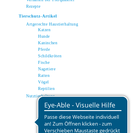
Rezepte
Tierschutz-Artikel
Artgerechte Haustierhaltung
Katzen
Hunde
Kaninchen
Pferde
Schildkröten
Fische
Nagetiere
Ratten
Vögel
Reptilien
Nutztierhaltung
Kuh
Schwein
Huhn
Schafe
Ziegen