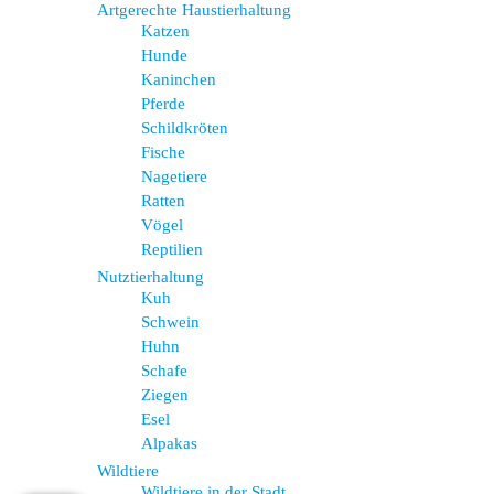
Artgerechte Haustierhaltung
Katzen
Hunde
Kaninchen
Pferde
Schildkröten
Fische
Nagetiere
Ratten
Vögel
Reptilien
Nutztierhaltung
Kuh
Schwein
Huhn
Schafe
Ziegen
Esel
Alpakas
Wildtiere
Wildtiere in der Stadt