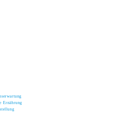
enserwartung
te Ernährung
stellung