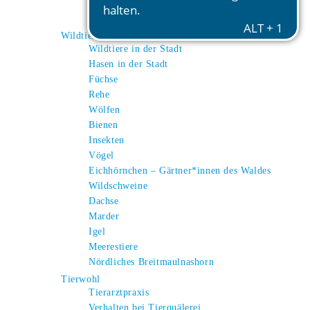
Esel
Alpakas
Wildtiere
Wildtiere in der Stadt
Hasen in der Stadt
Füchse
Rehe
Wölfen
Bienen
Insekten
Vögel
Eichhörnchen – Gärtner*innen des Waldes
Wildschweine
Dachse
Marder
Igel
Meerestiere
Nördliches Breitmaulnashorn
Tierwohl
Tierarztpraxis
Verhalten bei Tierquälerei