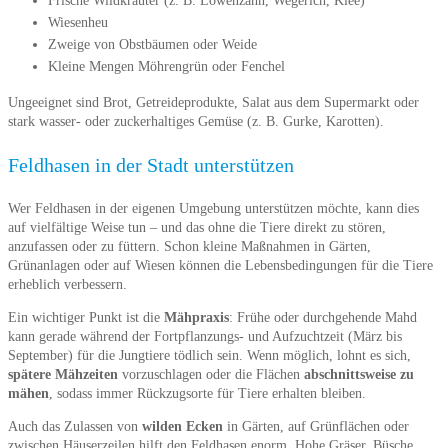
Frische Wildkräuter (z. B. Löwenzahn, Wegerich, Klee)
Wiesenheu
Zweige von Obstbäumen oder Weide
Kleine Mengen Möhrengrün oder Fenchel
Ungeeignet sind Brot, Getreideprodukte, Salat aus dem Supermarkt oder
stark wasser- oder zuckerhaltiges Gemüse (z. B. Gurke, Karotten).
Feldhasen in der Stadt unterstützen
Wer Feldhasen in der eigenen Umgebung unterstützen möchte, kann dies
auf vielfältige Weise tun – und das ohne die Tiere direkt zu stören,
anzufassen oder zu füttern. Schon kleine Maßnahmen in Gärten,
Grünanlagen oder auf Wiesen können die Lebensbedingungen für die Tiere
erheblich verbessern.
Ein wichtiger Punkt ist die
Mähpraxis
: Frühe oder durchgehende Mahd
kann gerade während der Fortpflanzungs- und Aufzuchtzeit (März bis
September) für die Jungtiere tödlich sein. Wenn möglich, lohnt es sich,
spätere Mähzeiten
vorzuschlagen oder die Flächen
abschnittsweise zu
mähen
, sodass immer Rückzugsorte für Tiere erhalten bleiben.
Auch das Zulassen von
wilden Ecken
in Gärten, auf Grünflächen oder
zwischen Häuserzeilen hilft den Feldhasen enorm. Hohe Gräser, Büsche,