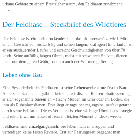
urbane Gebiete zu einem Ersatzlebensraum, den Feldhasen zunehmend
nutzen.
Der Feldhase – Steckbrief des Wildtieres
Der Feldhase ist ein beeindruckendes Tier, das oft unterschätzt wird. Mit
einem Gewicht von bis zu 6 kg und seinen langen, kräftigen Hinterläufen ist
er ein ausdauernder Läufer und erreicht Geschwindigkeiten von über 70
km/h. Seine auffällig langen Ohren, meist mit schwarzen Spitzen, dienen
nicht nur dem guten Gehör, sondern auch der Wärmeregulierung.
Leben ohne Bau
Eine Besonderheit des Feldhasen ist seine
Lebensweise ohne festen Bau.
Anders als Kaninchen gräbt er keine unterirdischen Röhren. Stattdessen legt
er sich sogenannte
Sassen
an – flache Mulden im Gras oder im Boden, die
ihm als Ruheplatz dienen. Dort liegt er tagsüber regungslos, perfekt getarnt
durch seine Fellfarbe. Dieses Verhalten ist eine wichtige Überlebensstrategie
und erklärt, warum Hasen oft erst im letzten Moment entdeckt werden.
Feldhasen sind
einzelgängerisch
. Sie leben nicht in Gruppen und
verteidigen keine festen Reviere. Erst zur Paarungszeit begegnet man