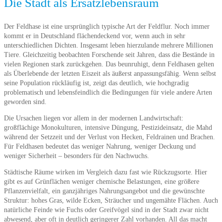
Die Stadt als Ersatzlebensraum
Der Feldhase ist eine ursprünglich typische Art der Feldflur. Noch immer
kommt er in Deutschland flächendeckend vor, wenn auch in sehr
unterschiedlichen Dichten. Insgesamt leben hierzulande mehrere Millionen
Tiere. Gleichzeitig beobachten Forschende seit Jahren, dass die Bestände in
vielen Regionen stark zurückgehen. Das beunruhigt, denn Feldhasen gelten
als Überlebende der letzten Eiszeit als äußerst anpassungsfähig. Wenn selbst
seine Population rückläufig ist, zeigt das deutlich, wie hochgradig
problematisch und lebensfeindlich die Bedingungen für viele andere Arten
geworden sind.
Die Ursachen liegen vor allem in der modernen Landwirtschaft:
großflächige Monokulturen, intensive Düngung, Pestizideinsatz, die Mahd
während der Setzzeit und der Verlust von Hecken, Feldrainen und Brachen.
Für Feldhasen bedeutet das weniger Nahrung, weniger Deckung und
weniger Sicherheit – besonders für den Nachwuchs.
Städtische Räume wirken im Vergleich dazu fast wie Rückzugsorte. Hier
gibt es auf Grünflächen weniger chemische Belastungen, eine größere
Pflanzenvielfalt, ein ganzjähriges Nahrungsangebot und die gewünschte
Struktur: hohes Gras, wilde Ecken, Sträucher und ungemähte Flächen. Auch
natürliche Feinde wie Fuchs oder Greifvögel sind in der Stadt zwar nicht
abwesend, aber oft in deutlich geringerer Zahl vorhanden. All das macht