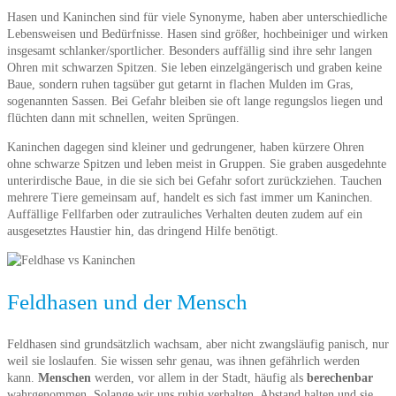
Hasen und Kaninchen sind für viele Synonyme, haben aber unterschiedliche
Lebensweisen und Bedürfnisse. Hasen sind größer, hochbeiniger und wirken
insgesamt schlanker/sportlicher. Besonders auffällig sind ihre sehr langen
Ohren mit schwarzen Spitzen. Sie leben einzelgängerisch und graben keine
Baue, sondern ruhen tagsüber gut getarnt in flachen Mulden im Gras,
sogenannten Sassen. Bei Gefahr bleiben sie oft lange regungslos liegen und
flüchten dann mit schnellen, weiten Sprüngen.
Kaninchen dagegen sind kleiner und gedrungener, haben kürzere Ohren
ohne schwarze Spitzen und leben meist in Gruppen. Sie graben ausgedehnte
unterirdische Baue, in die sie sich bei Gefahr sofort zurückziehen. Tauchen
mehrere Tiere gemeinsam auf, handelt es sich fast immer um Kaninchen.
Auffällige Fellfarben oder zutrauliches Verhalten deuten zudem auf ein
ausgesetztes Haustier hin, das dringend Hilfe benötigt.
Feldhasen und der Mensch
Feldhasen sind grundsätzlich wachsam, aber nicht zwangsläufig panisch, nur
weil sie loslaufen. Sie wissen sehr genau, was ihnen gefährlich werden
kann.
Menschen
werden, vor allem in der Stadt, häufig als
berechenbar
wahrgenommen. Solange wir uns ruhig verhalten, Abstand halten und sie