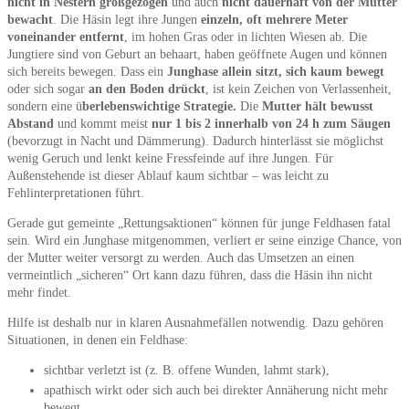
nicht in Nestern großgezogen
und auch
nicht dauerhaft von der Mutter
bewacht
. Die Häsin legt ihre Jungen
einzeln, oft mehrere Meter
voneinander entfernt
, im hohen Gras oder in lichten Wiesen ab. Die
Jungtiere sind von Geburt an behaart, haben geöffnete Augen und können
sich bereits bewegen. Dass ein
Junghase allein sitzt, sich kaum bewegt
oder sich sogar
an den Boden drückt
, ist kein Zeichen von Verlassenheit,
sondern eine ü
berlebenswichtige Strategie.
Die
Mutter hält bewusst
Abstand
und kommt meist
nur 1 bis 2 innerhalb von 24 h zum Säugen
(bevorzugt in Nacht und Dämmerung). Dadurch hinterlässt sie möglichst
wenig Geruch und lenkt keine Fressfeinde auf ihre Jungen. Für
Außenstehende ist dieser Ablauf kaum sichtbar – was leicht zu
Fehlinterpretationen führt.
Gerade gut gemeinte „Rettungsaktionen“ können für junge Feldhasen fatal
sein. Wird ein Junghase mitgenommen, verliert er seine einzige Chance, von
der Mutter weiter versorgt zu werden. Auch das Umsetzen an einen
vermeintlich „sicheren“ Ort kann dazu führen, dass die Häsin ihn nicht
mehr findet.
Hilfe ist deshalb nur in klaren Ausnahmefällen notwendig. Dazu gehören
Situationen, in denen ein Feldhase:
sichtbar verletzt ist (z. B. offene Wunden, lahmt stark),
apathisch wirkt oder sich auch bei direkter Annäherung nicht mehr
bewegt,