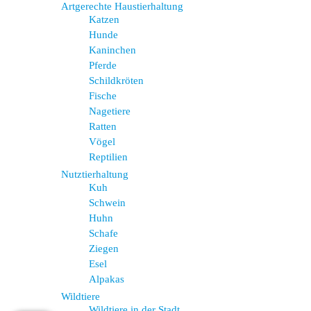
Artgerechte Haustierhaltung
Katzen
Hunde
Kaninchen
Pferde
Schildkröten
Fische
Nagetiere
Ratten
Vögel
Reptilien
Nutztierhaltung
Kuh
Schwein
Huhn
Schafe
Ziegen
Esel
Alpakas
Wildtiere
Wildtiere in der Stadt