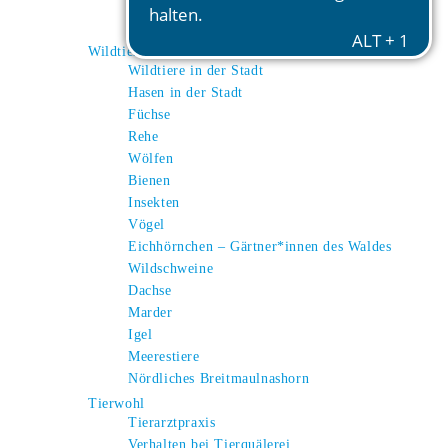
Esel
Alpakas
Wildtiere
Wildtiere in der Stadt
Hasen in der Stadt
Füchse
Rehe
Wölfen
Bienen
Insekten
Vögel
Eichhörnchen – Gärtner*innen des Waldes
Wildschweine
Dachse
Marder
Igel
Meerestiere
Nördliches Breitmaulnashorn
Tierwohl
Tierarztpraxis
Verhalten bei Tierquälerei