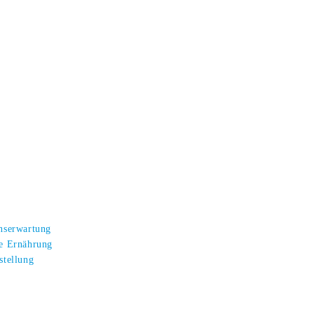
enserwartung
te Ernährung
stellung