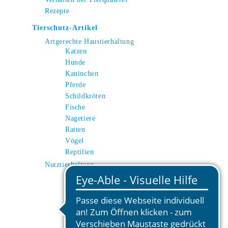
Rezepte
Tierschutz-Artikel
Artgerechte Haustierhaltung
Katzen
Hunde
Kaninchen
Pferde
Schildkröten
Fische
Nagetiere
Ratten
Vögel
Reptilien
Nutztierhaltung
Kuh
Schwein
Huhn
Schafe
Ziegen