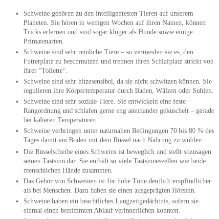
Schweine gehören zu den intelligentesten Tieren auf unserem
Planeten. Sie hören in wenigen Wochen auf ihren Namen, können
Tricks erlernen und sind sogar klüger als Hunde sowie einige
Primatenarten.
Schweine sind sehr reinliche Tiere – so vermeiden sie es, den
Futterplatz zu beschmutzen und trennen ihren Schlafplatz strickt von
ihrer “Toilette“.
Schweine sind sehr hitzesensibel, da sie nicht schwitzen können. Sie
regulieren ihre Körpertemperatur durch Baden, Wälzen oder Suhlen.
Schweine sind sehr soziale Tiere. Sie entwickeln eine feste
Rangordnung und schlafen gerne eng aneinander gekuschelt – gerade
bei kälteren Temperaturen.
Schweine verbringen unter naturnahen Bedingungen 70 bis 80 % des
Tages damit am Boden mit dem Rüssel nach Nahrung zu wühlen.
Die Rüsselscheibe eines Schweins ist beweglich und stellt sozusagen
seinen Tastsinn dar. Sie enthält so viele Tastsinneszellen wie beide
menschlichen Hände zusammen.
Das Gehör von Schweinen ist für hohe Töne deutlich empfindlicher
als bei Menschen. Dazu haben sie einen ausgeprägten Hörsinn.
Schweine haben ein beachtliches Langzeitgedächtnis, sofern sie
einmal einen bestimmten Ablauf verinnerlichen konnten.