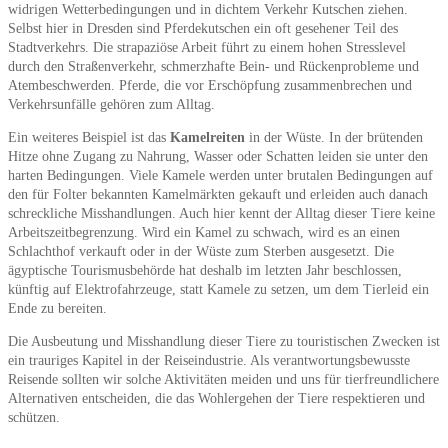
widrigen Wetterbedingungen und in dichtem Verkehr Kutschen ziehen.
Selbst hier in Dresden sind Pferdekutschen ein oft gesehener Teil des
Stadtverkehrs. Die strapaziöse Arbeit führt zu einem hohen Stresslevel
durch den Straßenverkehr, schmerzhafte Bein- und Rückenprobleme und
Atembeschwerden. Pferde, die vor Erschöpfung zusammenbrechen und
Verkehrsunfälle gehören zum Alltag.
Ein weiteres Beispiel ist das
Kamelreiten
in der Wüste. In der brütenden
Hitze ohne Zugang zu Nahrung, Wasser oder Schatten leiden sie unter den
harten Bedingungen. Viele Kamele werden unter brutalen Bedingungen auf
den für Folter bekannten Kamelmärkten gekauft und erleiden auch danach
schreckliche Misshandlungen. Auch hier kennt der Alltag dieser Tiere keine
Arbeitszeitbegrenzung. Wird ein Kamel zu schwach, wird es an einen
Schlachthof verkauft oder in der Wüste zum Sterben ausgesetzt. Die
ägyptische Tourismusbehörde hat deshalb im letzten Jahr beschlossen,
künftig auf Elektrofahrzeuge, statt Kamele zu setzen, um dem Tierleid ein
Ende zu bereiten.
Die Ausbeutung und Misshandlung dieser Tiere zu touristischen Zwecken ist
ein trauriges Kapitel in der Reiseindustrie. Als verantwortungsbewusste
Reisende sollten wir solche Aktivitäten meiden und uns für tierfreundlichere
Alternativen entscheiden, die das Wohlergehen der Tiere respektieren und
schützen.