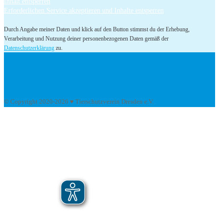
Inhalt entsperren
Erforderlichen Service akzeptieren und Inhalte entsperren
Durch Angabe meiner Daten und klick auf den Button stimmst du der Erhebung,
Verarbeitung und Nutzung deiner personenbezogenen Daten gemäß der
Datenschutzerklärung
zu.
Impressum
Datenschutzerklärung
Facebook
Instagram
Youtube
© Copyright 2020-2026 ♥ Tierschutzverein Dresden e.V.