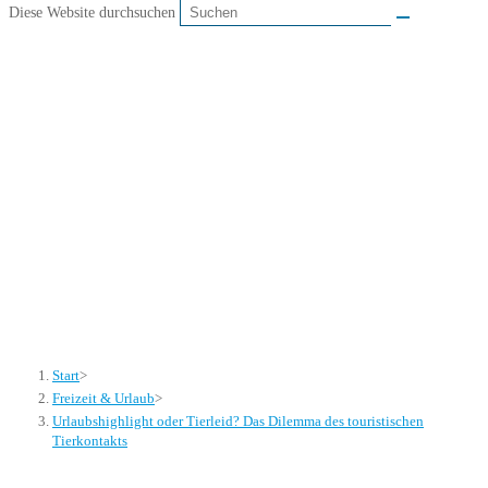
Diese Website durchsuchen
Urlaubshighlight oder
Tierleid? Das Dilemma
des touristischen
Tierkontakts
Start
>
Freizeit & Urlaub
>
Urlaubshighlight oder Tierleid? Das Dilemma des touristischen
Tierkontakts