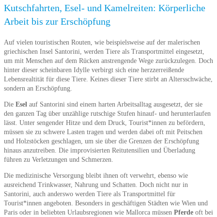
Kutschfahrten, Esel- und Kamelreiten: Körperliche
Arbeit bis zur Erschöpfung
Auf vielen touristischen Routen, wie beispielsweise auf der malerischen
griechischen Insel Santorini, werden Tiere als Transportmittel eingesetzt,
um mit Menschen auf dem Rücken anstrengende Wege zurückzulegen. Doch
hinter dieser scheinbaren Idylle verbirgt sich eine herzzerreißende
Lebensrealtität für diese Tiere. Keines dieser Tiere stirbt an Altersschwäche,
sondern an Erschöpfung.
Die
Esel
auf Santorini sind einem harten Arbeitsalltag ausgesetzt, der sie
den ganzen Tag über unzählige rutschige Stufen hinauf- und herunterlaufen
lässt. Unter sengender Hitze und dem Druck, Tourist*innen zu befördern,
müssen sie zu schwere Lasten tragen und werden dabei oft mit Peitschen
und Holzstöcken geschlagen, um sie über die Grenzen der Erschöpfung
hinaus anzutreiben. Die improvisierten Reitutensilien und Überladung
führen zu Verletzungen und Schmerzen.
Die medizinische Versorgung bleibt ihnen oft verwehrt, ebenso wie
ausreichend Trinkwasser, Nahrung und Schatten. Doch nicht nur in
Santorini, auch anderswo werden Tiere als Transportmittel für
Tourist*innen angeboten. Besonders in geschäftigen Städten wie Wien und
Paris oder in beliebten Urlaubsregionen wie Mallorca müssen
Pferde
oft bei