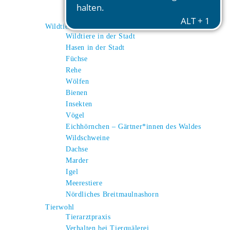
Esel
Alpakas
Wildtiere
Wildtiere in der Stadt
Hasen in der Stadt
Füchse
Rehe
Wölfen
Bienen
Insekten
Vögel
Eichhörnchen – Gärtner*innen des Waldes
Wildschweine
Dachse
Marder
Igel
Meerestiere
Nördliches Breitmaulnashorn
Tierwohl
Tierarztpraxis
Verhalten bei Tierquälerei