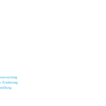
enserwartung
te Ernährung
stellung