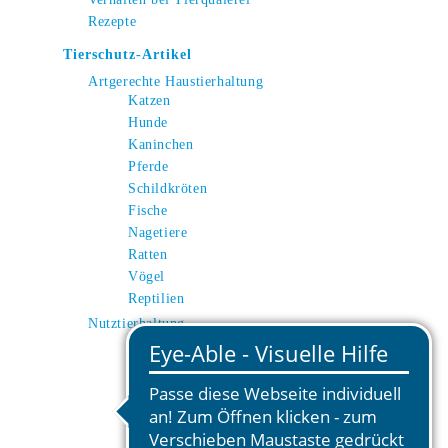
Rezepte
Tierschutz-Artikel
Artgerechte Haustierhaltung
Katzen
Hunde
Kaninchen
Pferde
Schildkröten
Fische
Nagetiere
Ratten
Vögel
Reptilien
Nutztierhaltung
Kuh
Schwein
Huhn
Schafe
Ziegen