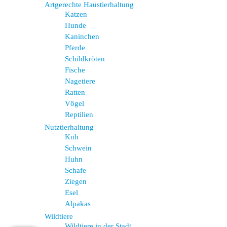
Artgerechte Haustierhaltung
Katzen
Hunde
Kaninchen
Pferde
Schildkröten
Fische
Nagetiere
Ratten
Vögel
Reptilien
Nutztierhaltung
Kuh
Schwein
Huhn
Schafe
Ziegen
Esel
Alpakas
Wildtiere
Wildtiere in der Stadt