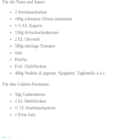
Für die Pasta und Sauce:
2 Knoblauchzehen
100g schwarze Oliven (entsteint)
1 ½ EL Kapern
150g Artischockenherzen
2 EL Olivenöl
500g stückige Tomaten
Salz
Pfeffer
Evtl. Chiliflocken
400g Nudeln (Linguine, Spaghetti, Tagliatelle o.ä.)
Für den Cashew-Parmesan:
50g Cashewkerne
2 EL Hefeflocken
½ TL Knoblauchpulver
1 Prise Salz