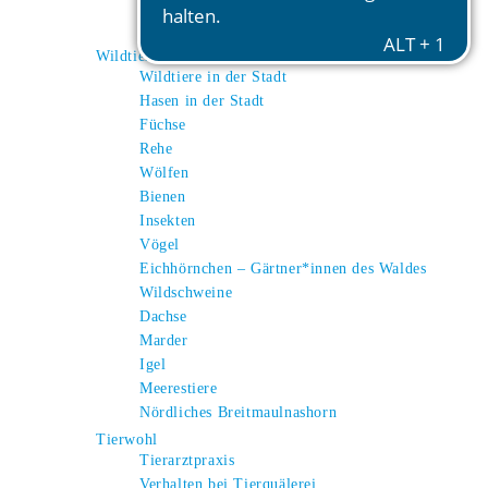
Esel
Alpakas
Wildtiere
Wildtiere in der Stadt
Hasen in der Stadt
Füchse
Rehe
Wölfen
Bienen
Insekten
Vögel
Eichhörnchen – Gärtner*innen des Waldes
Wildschweine
Dachse
Marder
Igel
Meerestiere
Nördliches Breitmaulnashorn
Tierwohl
Tierarztpraxis
Verhalten bei Tierquälerei