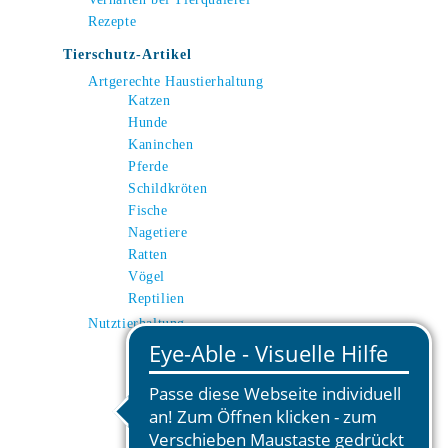
Rezepte
Tierschutz-Artikel
Artgerechte Haustierhaltung
Katzen
Hunde
Kaninchen
Pferde
Schildkröten
Fische
Nagetiere
Ratten
Vögel
Reptilien
Nutztierhaltung
Kuh
Schwein
Huhn
Schafe
Ziegen