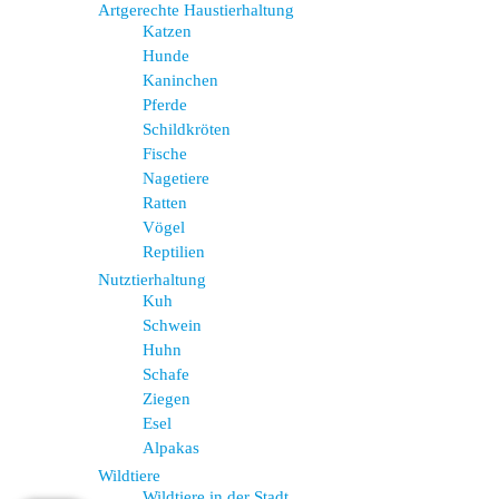
Artgerechte Haustierhaltung
Katzen
Hunde
Kaninchen
Pferde
Schildkröten
Fische
Nagetiere
Ratten
Vögel
Reptilien
Nutztierhaltung
Kuh
Schwein
Huhn
Schafe
Ziegen
Esel
Alpakas
Wildtiere
Wildtiere in der Stadt