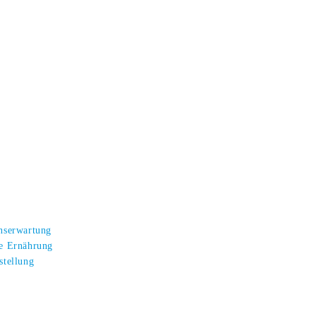
enserwartung
te Ernährung
stellung