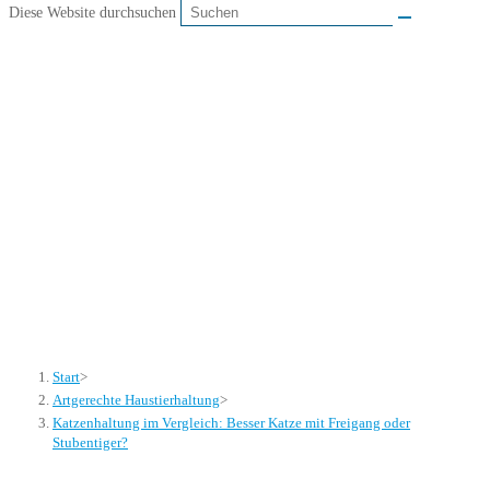
Diese Website durchsuchen
Katzenhaltung im
Vergleich: Besser Katze
mit Freigang oder
Stubentiger?
Start
>
Artgerechte Haustierhaltung
>
Katzenhaltung im Vergleich: Besser Katze mit Freigang oder
Stubentiger?